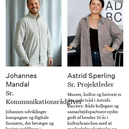
Johannes
Astrid Sperling
Sr. Projektleder
Mandal
Sr.
Museer, kultur og historie er
Kommunikationsrådgiver
den røde tråd i Astrids
karriere. Både kollegaer og
Johannes udviklinger
samarbejdspartnere nyder
kampagner og digitale
godt af hendes 10 år i
formater, der bevæger og
kulturbranchen med at
beriger publikum i
markedsføre festivaler og