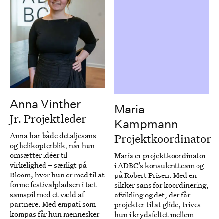
Anna Vinther
Maria
Jr. Projektleder
Kampmann
Anna har både detaljesans
Projektkoordinator
og helikopterblik, når hun
omsætter idéer til
Maria er projektkoordinator
virkelighed – særligt på
i ADBC’s konsulentteam og
Bloom, hvor hun er med til at
på Robert Prisen. Med en
forme festivalpladsen i tæt
sikker sans for koordinering,
samspil med et væld af
afvikling og det, der får
partnere. Med empati som
projekter til at glide, trives
kompas får hun mennesker
hun i krydsfeltet mellem