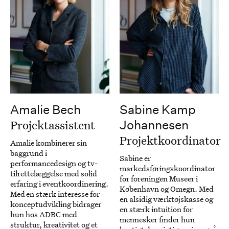
Amalie Bech
Sabine Kamp
Projektassistent
Johannesen
Projektkoordinator
Amalie kombinerer sin
baggrund i
Sabine er
performancedesign og tv-
markedsføringskoordinator
tilrettelæggelse med solid
for foreningen Museer i
erfaring i eventkoordinering.
København og Omegn. Med
Med en stærk interesse for
en alsidig værktøjskasse og
konceptudvikling bidrager
en stærk intuition for
hun hos ADBC med
mennesker finder hun
struktur, kreativitet og et