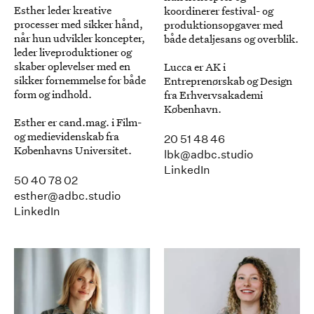
Esther leder kreative
koordinerer festival- og
processer med sikker hånd,
produktionsopgaver med
når hun udvikler koncepter,
både detaljesans og overblik.
leder liveproduktioner og
skaber oplevelser med en
Lucca er AK i
sikker fornemmelse for både
Entreprenørskab og Design
form og indhold.
fra Erhvervsakademi
København.
Esther er cand.mag. i Film-
og medievidenskab fra
20 51 48 46
Københavns Universitet.
lbk@adbc.studio
LinkedIn
50 40 78 02
esther@adbc.studio
LinkedIn