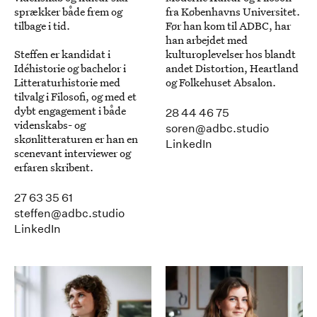
sprækker både frem og
fra Københavns Universitet.
tilbage i tid.
Før han kom til ADBC, har
han arbejdet med
Steffen er kandidat i
kulturoplevelser hos blandt
Idéhistorie og bachelor i
andet Distortion, Heartland
Litteraturhistorie med
og Folkehuset Absalon.
tilvalg i Filosofi, og med et
dybt engagement i både
28 44 46 75
videnskabs- og
soren@adbc.studio
skønlitteraturen er han en
LinkedIn
scenevant interviewer og
erfaren skribent.
27 63 35 61
steffen@adbc.studio
LinkedIn