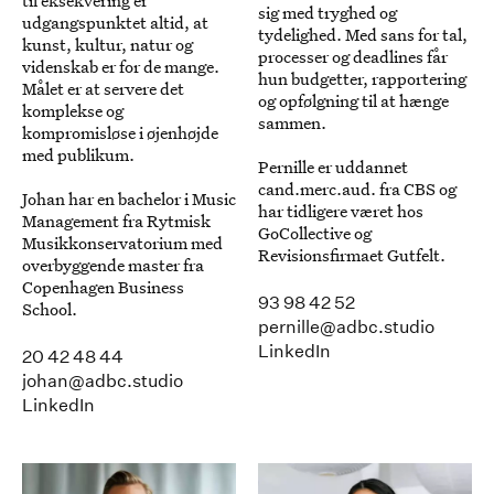
til eksekvering er
sig med tryghed og
udgangspunktet altid, at
tydelighed. Med sans for tal,
kunst, kultur, natur og
processer og deadlines får
videnskab er for de mange.
hun budgetter, rapportering
Målet er at servere det
og opfølgning til at hænge
komplekse og
sammen.
kompromisløse i øjenhøjde
med publikum.
Pernille er uddannet
cand.merc.aud. fra CBS og
Johan har en bachelor i Music
har tidligere været hos
Management fra Rytmisk
GoCollective og
Musikkonservatorium med
Revisionsfirmaet Gutfelt.
overbyggende master fra
Copenhagen Business
93 98 42 52
School.
pernille@adbc.studio
LinkedIn
20 42 48 44
johan@adbc.studio
LinkedIn