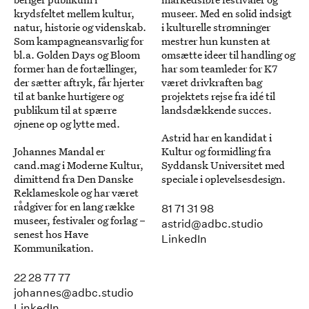
krydsfeltet mellem kultur,
museer. Med en solid indsigt
natur, historie og videnskab.
i kulturelle strømninger
Som kampagneansvarlig for
mestrer hun kunsten at
bl.a. Golden Days og Bloom
omsætte ideer til handling og
former han de fortællinger,
har som teamleder for K7
der sætter aftryk, får hjerter
været drivkraften bag
til at banke hurtigere og
projektets rejse fra idé til
publikum til at spærre
landsdækkende succes.
øjnene op og lytte med.
Astrid har en kandidat i
Johannes Mandal er
Kultur og formidling fra
cand.mag i Moderne Kultur,
Syddansk Universitet med
dimittend fra Den Danske
speciale i oplevelsesdesign.
Reklameskole og har været
rådgiver for en lang række
81 71 31 98
museer, festivaler og forlag –
astrid@adbc.studio
senest hos Have
LinkedIn
Kommunikation.
22 28 77 77
johannes@adbc.studio
LinkedIn