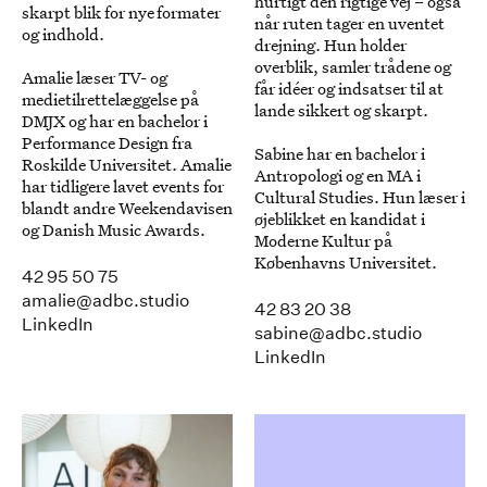
hurtigt den rigtige vej – også
skarpt blik for nye formater
når ruten tager en uventet
og indhold.
drejning. Hun holder
overblik, samler trådene og
Amalie læser TV- og
får idéer og indsatser til at
medietilrettelæggelse på
lande sikkert og skarpt.
DMJX og har en bachelor i
Performance Design fra
Sabine har en bachelor i
Roskilde Universitet. Amalie
Antropologi og en MA i
har tidligere lavet events for
Cultural Studies. Hun læser i
blandt andre Weekendavisen
øjeblikket en kandidat i
og Danish Music Awards.
Moderne Kultur på
Københavns Universitet.
42 95 50 75
amalie@adbc.studio
42 83 20 38
LinkedIn
sabine@adbc.studio
LinkedIn