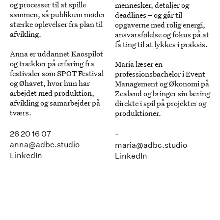
og processer til at spille
mennesker, detaljer og
sammen, så publikum møder
deadlines – og går til
stærke oplevelser fra plan til
opgaverne med rolig energi,
afvikling.
ansvarsfølelse og fokus på at
få ting til at lykkes i praksis.
Anna er uddannet Kaospilot
og trækker på erfaring fra
Maria læser en
festivaler som SPOT Festival
professionsbachelor i Event
og Øhavet, hvor hun har
Management og Økonomi på
arbejdet med produktion,
Zealand og bringer sin læring
afvikling og samarbejder på
direkte i spil på projekter og
tværs.
produktioner.
26 20 16 07
-
anna@adbc.studio
maria@adbc.studio
LinkedIn
LinkedIn