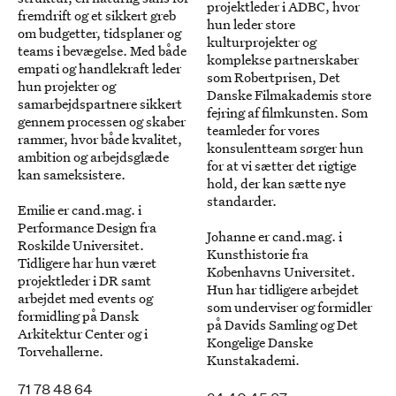
projektleder i ADBC, hvor
fremdrift og et sikkert greb
hun leder store
om budgetter, tidsplaner og
kulturprojekter og
teams i bevægelse. Med både
komplekse partnerskaber
empati og handlekraft leder
som Robertprisen, Det
hun projekter og
Danske Filmakademis store
samarbejdspartnere sikkert
fejring af filmkunsten. Som
gennem processen og skaber
teamleder for vores
rammer, hvor både kvalitet,
konsulentteam sørger hun
ambition og arbejdsglæde
for at vi sætter det rigtige
kan sameksistere.
hold, der kan sætte nye
standarder.
Emilie er cand.mag. i
Performance Design fra
Johanne er cand.mag. i
Roskilde Universitet.
Kunsthistorie fra
Tidligere har hun været
Københavns Universitet.
projektleder i DR samt
Hun har tidligere arbejdet
arbejdet med events og
som underviser og formidler
formidling på Dansk
på Davids Samling og Det
Arkitektur Center og i
Kongelige Danske
Torvehallerne.
Kunstakademi.
71 78 48 64