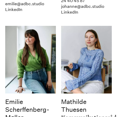
24 40 45 87
emilie@adbc.studio
johanne@adbc.studio
LinkedIn
LinkedIn
Emilie
Mathilde
Scherffenberg-
Thuesen