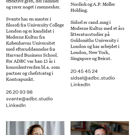
effektive greb, der rammer
Nordisk og A.P. Møller
og rører noget i mennesker.
Holding.
Svante har en master i
Sidsel er cand.mag i
filosofi fra University College
Moderne Kultur med et års
London og er kandidat i
litteraturstudier på
Moderne Kultur fra
Goldsmiths University i
Københavns Universitet
London og har arbejdet i
med efteruddannelse fra
London, New York,
Harvard Business School.
Singapore og Beirut.
Før ADBC var han 15 år i
konsulentverden bl.a. som
20 45 45 24
partner og chefstrateg i
sidsel@adbc.studio
Kontrapunkt.
LinkedIn
26 20 93 98
svante@adbc.studio
LinkedIn