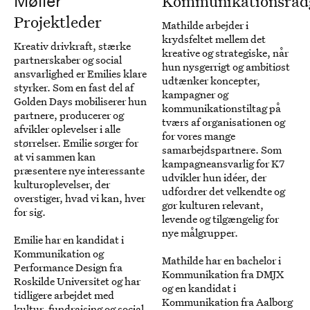
Kommunikationsråd
Møller
Projektleder
Mathilde arbejder i
krydsfeltet mellem det
Kreativ drivkraft, stærke
kreative og strategiske, når
partnerskaber og social
hun nysgerrigt og ambitiøst
ansvarlighed er Emilies klare
udtænker koncepter,
styrker. Som en fast del af
kampagner og
Golden Days mobiliserer hun
kommunikationstiltag på
partnere, producerer og
tværs af organisationen og
afvikler oplevelser i alle
for vores mange
størrelser. Emilie sørger for
samarbejdspartnere. Som
at vi sammen kan
kampagneansvarlig for K7
præsentere nye interessante
udvikler hun idéer, der
kulturoplevelser, der
udfordrer det velkendte og
overstiger, hvad vi kan, hver
gør kulturen relevant,
for sig.
levende og tilgængelig for
nye målgrupper.
Emilie har en kandidat i
Kommunikation og
Mathilde har en bachelor i
Performance Design fra
Kommunikation fra DMJX
Roskilde Universitet og har
og en kandidat i
tidligere arbejdet med
Kommunikation fra Aalborg
kultur, fundraising og social