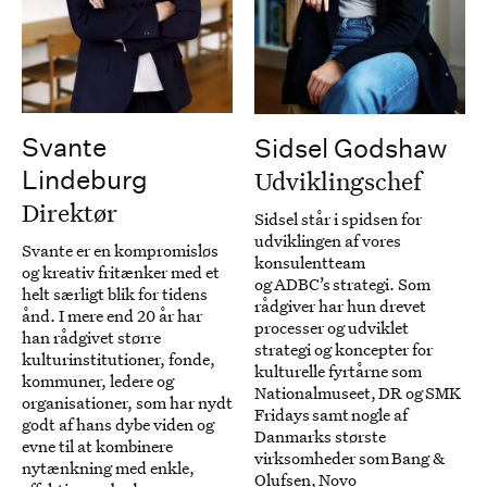
Svante
Sidsel Godshaw
Udviklingschef
Lindeburg
Direktør
Sidsel står i spidsen for
udviklingen af vores
Svante er en kompromisløs
konsulentteam
og kreativ fritænker med et
og ADBC’s strategi. Som
helt særligt blik for tidens
rådgiver har hun drevet
ånd. I mere end 20 år har
processer og udviklet
han rådgivet større
strategi og koncepter for
kulturinstitutioner, fonde,
kulturelle fyrtårne som
kommuner, ledere og
Nationalmuseet, DR og SMK
organisationer, som har nydt
Fridays samt nogle af
godt af hans dybe viden og
Danmarks største
evne til at kombinere
virksomheder som Bang &
nytænkning med enkle,
Olufsen, Novo