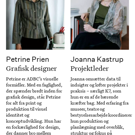
Petrine Prien
Joanna Kastrup
Grafisk designer
Projektleder
Petrine er ADBC’s visuelle
Joanna omsætter data til
formidler. Med en faglighed,
indsigter og løfter projekter i
der spænder bredt inden for
praksis – særligt K7, som
grafisk design, står Petrine
hun er en af de bærende
for alt fra print og
kræfter bag. Med erfaring fra
produktion til visuel
museer, teatre og
identitet og
bestyrelsesarbejde koordinerer
konceptudvikling. Hun har
hun produktion og
en forkærlighed for design,
planlægning med overblik,
der danner bro mellem
struktur og fokus på