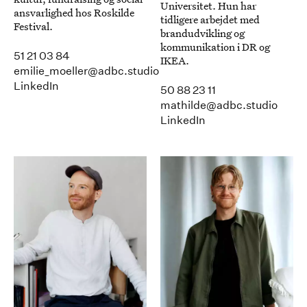
Universitet. Hun har
ansvarlighed hos Roskilde
tidligere arbejdet med
Festival.
brandudvikling og
kommunikation i DR og
51 21 03 84
IKEA.
emilie_moeller@adbc.studio
LinkedIn
50 88 23 11
mathilde@adbc.studio
LinkedIn