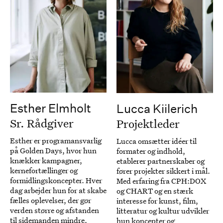
Esther Elmholt
Lucca Kiilerich
Sr. Rådgiver
Projektleder
Esther er programansvarlig
Lucca omsætter idéer til
på Golden Days, hvor hun
formater og indhold,
knækker kampagner,
etablerer partnerskaber og
kernefortællinger og
fører projekter sikkert i mål.
formidlingskoncepter. Hver
Med erfaring fra CPH:DOX
dag arbejder hun for at skabe
og CHART og en stærk
fælles oplevelser, der gør
interesse for kunst, film,
verden større og afstanden
litteratur og kultur udvikler
til sidemanden mindre.
hun koncepter og