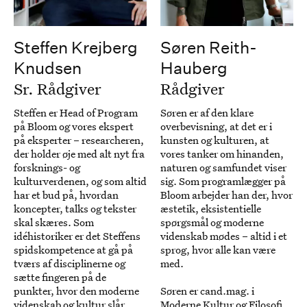
Steffen Krejberg
Søren Reith-
Knudsen
Hauberg
Sr. Rådgiver
Rådgiver
Steffen er Head of Program
Søren er af den klare
på Bloom og vores ekspert
overbevisning, at det er i
på eksperter – researcheren,
kunsten og kulturen, at
der holder øje med alt nyt fra
vores tanker om hinanden,
forsknings- og
naturen og samfundet viser
kulturverdenen, og som altid
sig. Som programlægger på
har et bud på, hvordan
Bloom arbejder han der, hvor
koncepter, talks og tekster
æstetik, eksistentielle
skal skæres. Som
spørgsmål og moderne
idéhistoriker er det Steffens
videnskab mødes – altid i et
spidskompetence at gå på
sprog, hvor alle kan være
tværs af disciplinerne og
med.
sætte fingeren på de
punkter, hvor den moderne
Søren er cand.mag. i
videnskab og kultur slår
Moderne Kultur og Filosofi