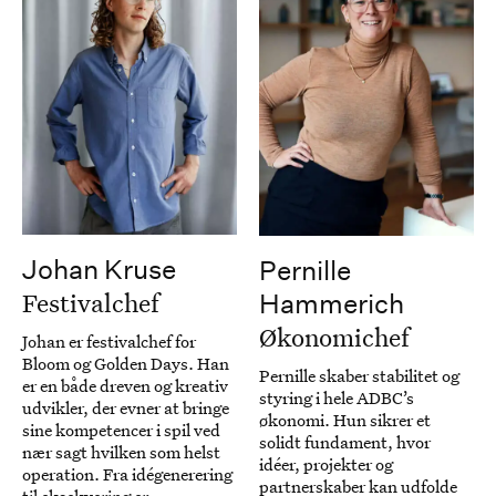
Johan Kruse
Pernille
Festivalchef
Hammerich
Økonomichef
Johan er festivalchef for
Bloom og Golden Days. Han
Pernille skaber stabilitet og
er en både dreven og kreativ
styring i hele ADBC’s
udvikler, der evner at bringe
økonomi. Hun sikrer et
sine kompetencer i spil ved
solidt fundament, hvor
nær sagt hvilken som helst
idéer, projekter og
operation. Fra idégenerering
partnerskaber kan udfolde