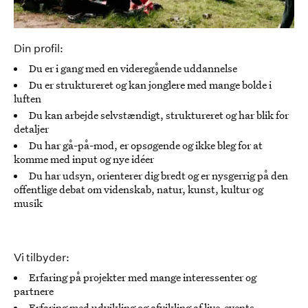
Din profil:
Du er i gang med en videregående uddannelse
Du er struktureret og kan jonglere med mange bolde i
luften
Du kan arbejde selvstændigt, struktureret og har blik for
detaljer
Du har gå-på-mod, er opsøgende og ikke bleg for at
komme med input og nye idéer
Du har udsyn, orienterer dig bredt og er nysgerrig på den
offentlige debat om videnskab, natur, kunst, kultur og
musik
Vi tilbyder:
Erfaring på projekter med mange interessenter og
partnere
Erfaring med udvikling og afvikling af live-events