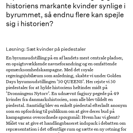
historiens markante kvinder synlige i
byrummet, så endnu flere kan spejle
sig i historien?
Løsning: Sæt kvinder på piedestaler
En byrumsudstilling på en af landets mest centrale pladser,
en opsigtsvækkende navneforandring og en omfattende
opmærksomhedskampagne. Med det royale
regeringsjubilæum som anledning, skabte vi under Golden
Days byrumsudstillingen ’50 QUEENS’. Her rejste vi 50
piedestaler for at hylde historiens heltinder midt på
’Dronningens Nytorv’. En udnævnt fagjury pegede på 49
kvinder fra danmarkshistorien, som alle blev tildelt en
piedestal. Samtidig blev en enkelt piedestal efterladt anonym
som en opfordring til publikum om at give deres bud på
kampagnens overordnede spørgsmål: Hvem har vi glemt?
Målet var at give et handlingsbaseret indspark i debatten om
repræsentation i det offentlige rum og sætte en ny retning for