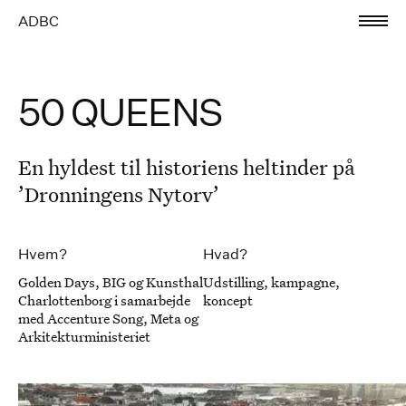
ADBC
50 QUEENS
En hyldest til historiens heltinder på
’Dronningens Nytorv’
Hvem?
Hvad?
Golden Days, BIG og Kunsthal
Udstilling, kampagne,
Charlottenborg i samarbejde
koncept
med Accenture Song, Meta og
Arkitekturministeriet