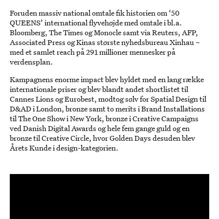
Foruden massiv national omtale fik historien om ‘50
QUEENS’ international flyvehøjde med omtale i bl.a.
Bloomberg, The Times og Monocle samt via Reuters, AFP,
Associated Press og Kinas største nyhedsbureau Xinhau –
med et samlet reach på 291 millioner mennesker på
verdensplan.
Kampagnens enorme impact blev hyldet med en lang række
internationale priser og blev blandt andet shortlistet til
Cannes Lions og Eurobest, modtog sølv for Spatial Design til
D&AD i London, bronze samt to merits i Brand Installations
til The One Show i New York, bronze i Creative Campaigns
ved Danish Digital Awards og hele fem gange guld og en
bronze til Creative Circle, hvor Golden Days desuden blev
Årets Kunde i design-kategorien.