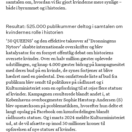
samtalen om, hvordan vi får gjort kvinderne mere synlige –
både i byrummet og i historien.
Resultat: 525.000 publikummer deltog i samtalen om
kvindernes rolle i historien
‘50 QUEENS’ og den effektive takeover af ‘Dronningens
Nytorv’ skabte internationale overskrifter og blev
katalysator for en fornyet offentlig debat om historiens
oversete kvinder. Over en halv million gæster oplevede
udstillingen, og knap 4.000 gæster bidrog på kampagnesitet
med deres bud på en kvinde, de synes fortjener at blive
hædret med en piedestal. Den omfattende liste af bud fra
publikum blev sendt til politikere på rådhuset og i
Kulturministeriet som en opfordring til at rejse flere statuer
af kvinder. Kampagnen resulterede blandt andet i, at
Københavns overborgmester Sophie Hæstorp Andersen (S)
blev opmærksom på problematikken, hvorefter hun delte et
langt opslag på Facebook om kønsfordelingen blandt
rådhusets statuer. Og i marts 2024 meldte Kulturministeriet
ud, at de vil afsætte op imod 50 millioner kroner til
opførelsen af nye statuer af kvinder.